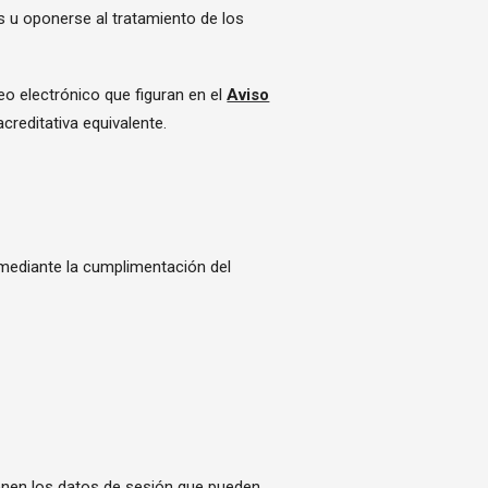
os u oponerse al tratamiento de los
reo electrónico que figuran en el
Aviso
reditativa equivalente.
o mediante la cumplimentación del
ienen los datos de sesión que pueden