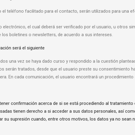
o el teléfono facilitado para el contacto, serán utilizados para una 
o electrónico, el cual deberá ser verificado por el usuario, u otros s
e los boletines o newsletters, de acuerdo a sus intereses.
vación será el siguiente
dos una vez se haya dado curso y respondido a la cuestión plantead
tos serán tratados, desde que el usuario preste su consentimiento has
ra. En cada comunicación, el usuario encontrará un procedimiento gr
tener confirmación acerca de si se está procediendo al tratamiento
sadas tienen derecho a si acceder a sus datos personales, así como a
tar su supresión cuando, entre otros motivos, los datos ya no sean 